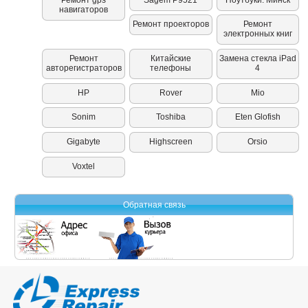
навигаторов
Ремонт проекторов
Ремонт
электронных книг
Ремонт
Китайские
Замена стекла iPad
авторегистраторов
телефоны
4
HP
Rover
Mio
Sonim
Toshiba
Eten Glofish
Gigabyte
Highscreen
Orsio
Voxtel
Обратная связь