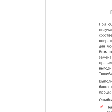
При о
получа
собств
операт
для лю
Возмож
замен
правил
выгодн
Тошиба
Выполн
блока 
процес
Ошибки
Не