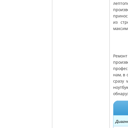
лептоп
произв
принос
из стр
максим
Ремонт
произ
профес
нам, в
сразу 
ноутб
обнару
Диагн