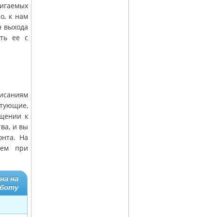
вигаемых
о, к нам
н выхода
ть ее с
писаниям
тующие,
ащении к
ва, и вы
онта. На
яем при
на на
аботу