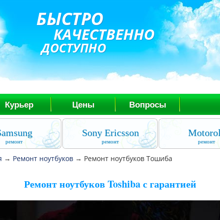
БЫСТРО
КАЧЕСТВЕННО
ДОСТУПНО
Курьер
Цены
Вопросы
Samsung
Sony Ericsson
Motoro
ремонт
ремонт
ремонт
я
→
Ремонт ноутбуков
→
Ремонт ноутбуков Тошиба
Ремонт ноутбуков Toshiba с гарантией