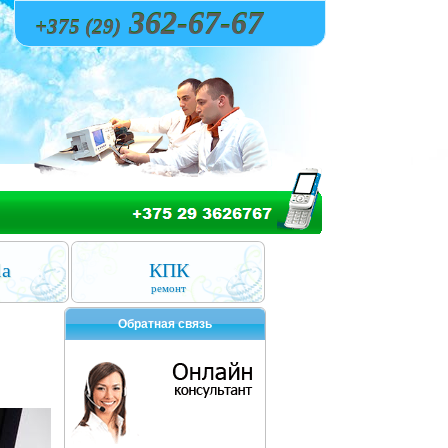
362-67-67
+375 (29)
la
КПК
ремонт
Обратная связь