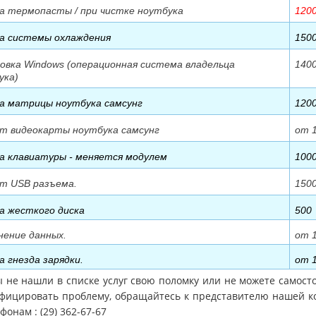
а термопасты / при чистке ноутбука
120
а системы охлаждения
150
овка Windows (операционная система владельца
140
ука)
а матрицы ноутбука самсунг
120
т видеокарты ноутбука самсунг
от 
а клавиатуры - меняется модулем
100
т USB разъема.
150
а жесткого диска
500
нение данных.
от 
а гнезда зарядки.
от 
ы не нашли в списке услуг свою поломку или не можете самост
фицировать проблему, обращайтесь к представителю нашей 
фонам : (29) 362-67-67