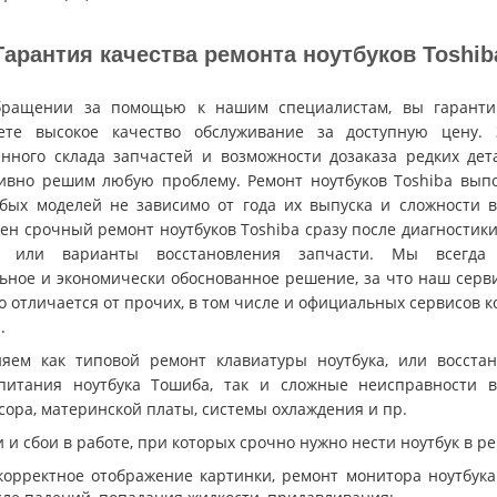
Гарантия качества ремонта ноутбуков Toshib
бращении за помощью к нашим специалистам, вы гаранти
ете высокое качество обслуживание за доступную цену. 
енного склада запчастей и возможности дозаказа редких де
ивно решим любую проблему. Ремонт ноутбуков Toshiba вып
бых моделей не зависимо от года их выпуска и сложности в
ен срочный ремонт ноутбуков Toshiba сразу после диагностики
а или варианты восстановления запчасти. Мы всегда
ьное и экономически обоснованное решение, за что наш серв
о отличается от прочих, в том числе и официальных сервисов 
.
яем как типовой ремонт клавиатуры ноутбука, или восста
питания ноутбука Тошиба, так и сложные неисправности в
сора, материнской платы, системы охлаждения и пр.
 и сбои в работе, при которых срочно нужно нести ноутбук в ре
корректное отображение картинки, ремонт монитора ноутбук