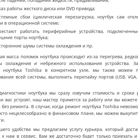
сле падений, попадания жидкости, придавливания;
каз работы жесткого диска или DVD привода;
стемные сбои (циклическая перезагрузка, ноутбук сам откл
ои в операционной системе;
рестают работать периферийные устройства, подключенны
ешние порты ноутбука;
сторонние шумы системы охлаждения и пр.
ая масса поломок ноутбука происходит из-за перегрева, редко
ы охлаждения и небрежного использования устройства. За
 ноутбука Toshiba в конкретном узле, мы также можем п
ование всей системы, выполнить перепайку портов (USB, VGA,
диагностики ноутбука мы сразу озвучим стоимость и сроки 
ни вас устроят, наш мастер примется за работу или вы можете
к без ремонта. В случае, когда ремонт ноутбука Toshiba невозм
осто нецелесообразно в финансовом плане, мы можем выкупит
ти.
шего удобства мы предлагаем услугу курьера, который дост
к к нам в сервис. Вам же достаточно будет только приехать и