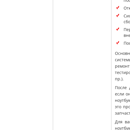
по
От
Си
сб
Пе
вн
По
Основн
систем
ремонт
тестир
пр.).
После 
если о
ноутбу
это пр
запчас
Для ва
ноутбу