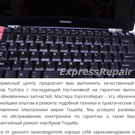
ервисный центр предлагает вам выполнить качественный
ков Toshiba с последующей постановкой на гарантию выпо
и обновленных запчастей. Мастера ExpressRepair – это обучен
мнейшим опытом в ремонте подобной техники и практическим 
новлении электроники марки Тошиба. Мы успешно развив
 по обслуживанию электроники по гарантии, а также бер
рантийный ремонт ноутбуков Тошиба.
ки от данного производителя хорошо себя зарекомендовали 