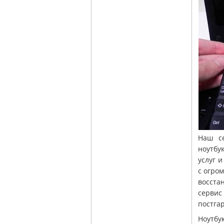
Наш с
ноутбу
услуг 
с огро
восста
сервис
постга
Ноутбу