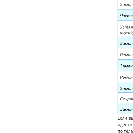
Замен
Чистк
Устан
ноутб
Замен
Ремон
Замен
Ремон
Замен
Сохра
Замен
Если в
иденти
по теле