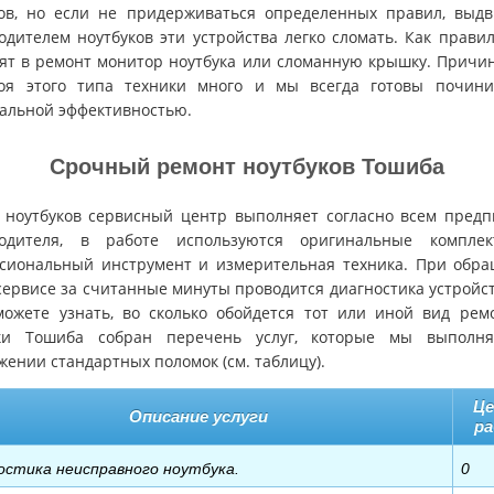
ов, но если не придерживаться определенных правил, выд
одителем ноутбуков эти устройства легко сломать. Как правил
ят в ремонт монитор ноутбука или сломанную крышку. Причи
оя этого типа техники много и мы всегда готовы почини
альной эффективностью.
Срочный ремонт ноутбуков Тошиба
 ноутбуков сервисный центр выполняет согласно всем пред
водителя, в работе используются оригинальные комплек
сиональный инструмент и измерительная техника. При обр
 сервисе за считанные минуты проводится диагностика устройст
можете узнать, во сколько обойдется тот или иной вид рем
уки Тошиба собран перечень услуг, которые мы выполн
жении стандартных поломок (см. таблицу).
Це
Описание услуги
р
остика неисправного ноутбука.
0