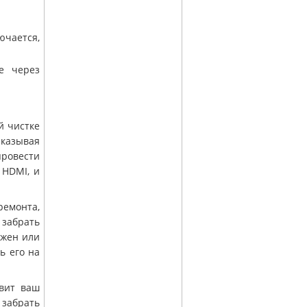
ючается,
е через
й чистке
казывая
ровести
 HDMI, и
ремонта,
 забрать
ожен или
ь его на
авит ваш
 забрать