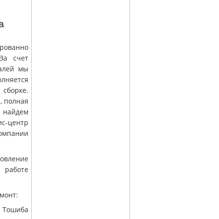
a
рованно
За счет
талей мы
олняется
 сборке.
, полная
 найдем
ис-центр
компании
новление
 работе
монт:
а Тошиба