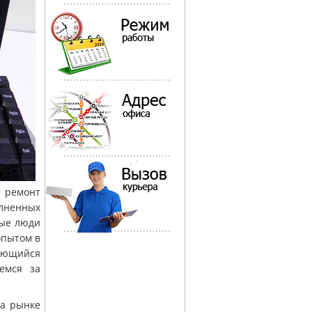
 ремонт
лненных
ные люди
опытом в
ающийся
емся за
на рынке