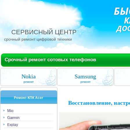
БЫ
К
ДО
СЕРВИСНЫЙ ЦЕНТР
срочный ремонт цифровой техники
Срочный ремонт сотовых телефонов
Nokia
Samsung
ремонт
ремонт
Ремонт КПК Аcer
Восстановление, настр
Mio
Garmin
Explay