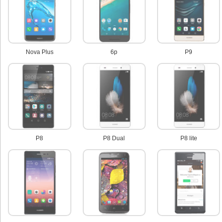
Nova Plus
6p
P9
P8
P8 Dual
P8 lite