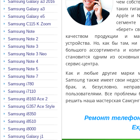
чем собст
Samsung Galaxy a3 2016
таких гиг
Samsung Galaxy a3
Apple и N
Samsung Galaxy e5
сегменте
Samsung C115 K Zoom
«берет» с
Samsung Note
качеством продукции и мак
Samsung Note 2
устройства. Но, как бы там, ни
Samsung Note 3
большого ассортимента и
колич
Samsung Note 3 Neo
становится одним из основны
Samsung Note 4
сервис-центра.
Samsung Note 5
Как и любые другие марки м
Samsung Note 7
Samsung также имеет свои недос
Samsung i780
брак, и, безусловно, неправ
Samsung i7110
пользователями. Все проблемы 
Samsung i8160 Ace 2
решить наша мастерская Самсунг
Samsung G357 Ace Style
Samsung i8350
Ремонт телефон
Samsung i8510
Ex
Samsung i8000
Samsung Galaxy j1