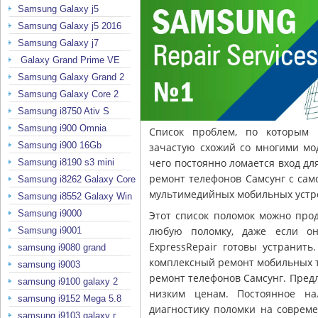
Samsung Galaxy j5
Samsung Galaxy j5 2016
Samsung Galaxy j7
Galaxy Grand Prime VE
Samsung Galaxy Grand 2
Samsung Galaxy Core 2
Samsung i8750 Ativ S
Samsung i900 Omnia
Список проблем, по которым 
Samsung i900 16Gb
зачастую схожий со многими мо
чего постоянно ломается вход д
Samsung i8190 s3 mini
ремонт телефонов Самсунг с сам
Samsung i8262 Galaxy Core
мультимедийных мобильных устро
Samsung i8552 Galaxy Win
Samsung i9000
Этот список поломок можно прод
любую поломку, даже если он
Samsung i9001
ExpressRepair готовы устранит
samsung i9080 grand
комплексный ремонт мобильных 
samsung i9003
ремонт телефонов Самсунг. Пред
samsung i9100 galaxy 2
низким ценам. Постоянное на
samsung i9152 Mega 5.8
диагностику поломки на соврем
samsung i9103 galaxy r