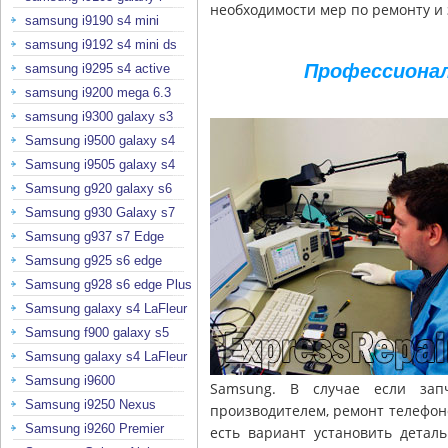
необходимости мер по ремонту и 
samsung i9190 s4 mini
samsung i9192 s4 mini ds
Профессиона
samsung i9295 s4 active
samsung i9200 mega 6.3
samsung i9300 galaxy s3
Samsung i9500 galaxy s4
Samsung i9505 galaxy s4
Samsung g920 galaxy s6
Samsung g930 Galaxy s7
Samsung g937 s7 Edge
Samsung g925 s6 edge
Samsung g928 s6 edge Plus
Samsung galaxy s4 LaFleur
Samsung f900 galaxy s5
Samsung galaxy s4 LaFleur
Samsung i9600
Samsung. В случае если зап
Samsung i9250 Nexus
производителем, ремонт телефон
Samsung i9260 Premier
есть вариант установить деталь