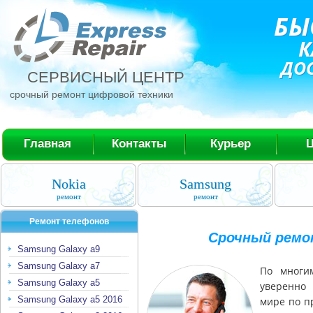
БЫ
К
ДО
СЕРВИСНЫЙ ЦЕНТР
срочный ремонт цифровой техники
Главная
Контакты
Курьер
Nokia
Samsung
ремонт
ремонт
Ремонт телефонов
Срочный ремо
Samsung Galaxy a9
Samsung Galaxy a7
По многи
Samsung Galaxy a5
уверенно
Samsung Galaxy a5 2016
мире по п