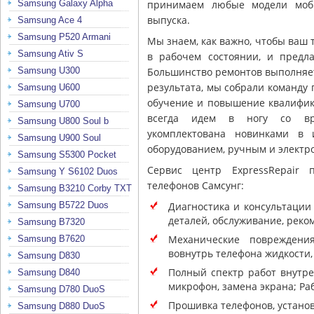
принимаем любые модели моби
Samsung Galaxy Alpha
выпуска.
Samsung Ace 4
Samsung P520 Armani
Мы знаем, как важно, чтобы ваш
Samsung Ativ S
в рабочем состоянии, и предл
Большинство ремонтов выполняет
Samsung U300
результата, мы собрали команду
Samsung U600
обучение и повышение квалифика
Samsung U700
всегда идем в ногу со вре
Samsung U800 Soul b
укомплектована новинками в 
Samsung U900 Soul
оборудованием, ручным и электр
Samsung S5300 Pocket
Сервис центр ExpressRepair 
Samsung Y S6102 Duos
телефонов Самсунг:
Samsung B3210 Corby TXT
Диагностика и консультации
Samsung B5722 Duos
деталей, обслуживание, реко
Samsung B7320
Механические повреждени
Samsung B7620
вовнутрь телефона жидкости,
Samsung D830
Полный спектр работ внутре
Samsung D840
микрофон, замена экрана; Р
Samsung D780 DuoS
Прошивка телефонов, установ
Samsung D880 DuoS