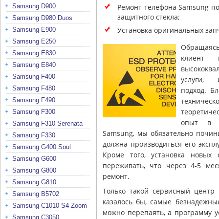
Ремонт телефона Samsung по
Samsung D900
защитного стекла;
Samsung D980 Duos
Установка оригинальных запч
Samsung E900
Samsung E250
Обращая
Samsung E830
клиент п
Samsung E840
высококва
Samsung F400
услуги, 
Samsung F480
подход. Б
техническ
Samsung F490
теоретиче
Samsung F300
опыт в р
Samsung F310 Serenata
Samsung, мы обязательно почин
Samsung F330
должна производиться его экспл
Samsung G400 Soul
Кроме того, установка новых
Samsung G600
переживать, что через 4-5 ме
Samsung G800
ремонт.
Samsung G810
Только такой сервисный центр 
Samsung B5702
казалось бы, самые безнадежны
Samsung C1010 S4 Zoom
можно перепаять, а программу у
Samsung C3050